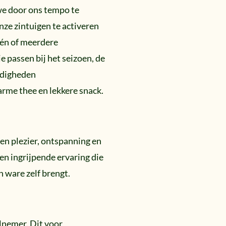
we door ons tempo te
nze zintuigen te activeren
één of meerdere
e passen bij het seizoen, de
ndigheden
rme thee en lekkere snack.
n plezier, ontspanning en
een ingrijpende ervaring die
 ware zelf brengt.
elnemer. Dit
voor