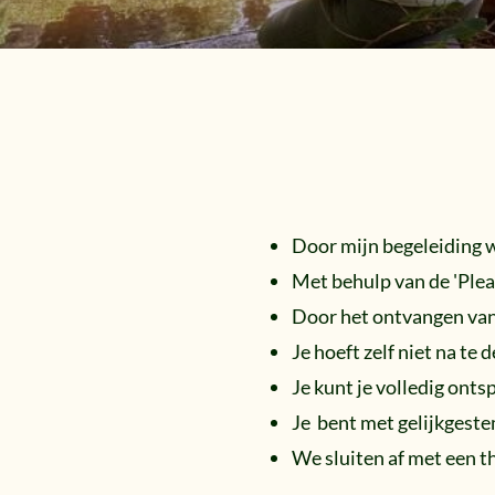
Door mijn begeleiding w
Met behulp van de 'Ple
Door het ontvangen van 
Je hoeft zelf niet na te
Je kunt je volledig onts
Je bent met gelijkgestem
We sluiten af met een t