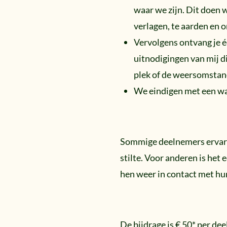
waar we zijn. Dit doen 
verlagen, te aarden en o
Vervolgens ontvang je 
uitnodigingen van mij di
plek of de weersomsta
We eindigen met een wa
Sommige deelnemers ervare
stilte. Voor anderen is het 
hen weer in contact met hun
De bijdrage is € 50* per de