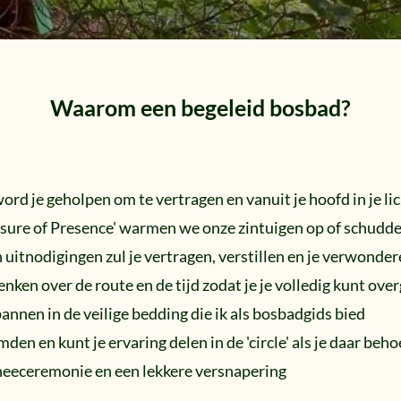
Waarom een begeleid bosbad?
ord je geholpen om te vertragen en vanuit je hoofd in je l
asure of Presence' warmen we onze zintuigen op of schudd
uitnodigingen zul je vertragen, verstillen en je verwonde
 denken over de route en de tijd zodat je je volledig kunt ov
pannen in de veilige bedding die ik als bosbadgids bied
den en kunt je ervaring delen in de 'circle' als je daar beh
heeceremonie en een lekkere versnapering